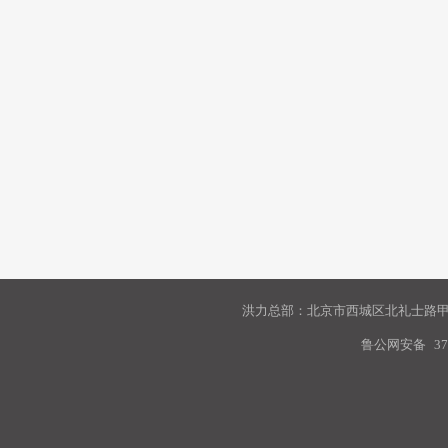
洪力总部：北京市西城区北礼士路甲9
鲁公网安备
37