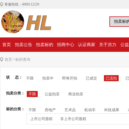
客服热线：4006112220
首页
拍卖公告
拍卖标的
招商中心
认证商家
关于洪力
公益
>
首页
标的查询
状 态：
不限
拍卖中
即将开拍
已成交
已流拍
拍卖分类：
不限
公益拍卖
商业拍卖
标的分类：
不限
房地产
艺术品
机动车
科技成果
上市公司股权
非上市公司股权