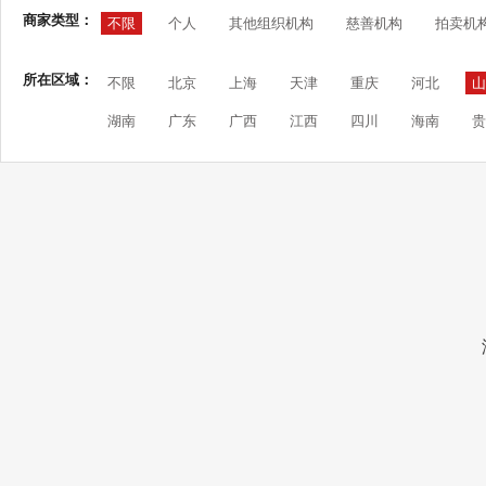
商家类型：
不限
个人
其他组织机构
慈善机构
拍卖机
所在区域：
不限
北京
上海
天津
重庆
河北
山
湖南
广东
广西
江西
四川
海南
贵