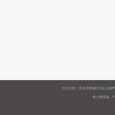
洪力总部：北京市西城区北礼士路甲9
鲁公网安备
37