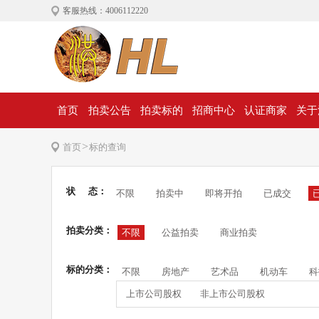
客服热线：4006112220
首页
拍卖公告
拍卖标的
招商中心
认证商家
关于
>
首页
标的查询
状 态：
不限
拍卖中
即将开拍
已成交
拍卖分类：
不限
公益拍卖
商业拍卖
标的分类：
不限
房地产
艺术品
机动车
科
上市公司股权
非上市公司股权