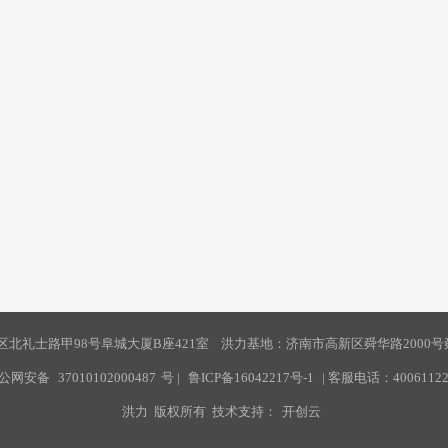
北礼士路甲98号阜城大厦B座421室 洪力基地：济南市高新区舜华路2000号舜
公网安备
37010102000487
号
|
鲁ICP备16042217号-1
| 客服电话：40061122
洪力 版权所有 技术支持：
开创云