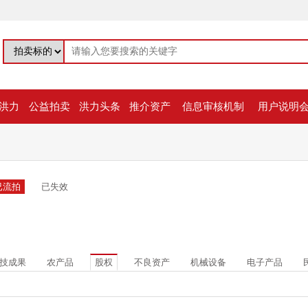
洪力
公益拍卖
洪力头条
推介资产
信息审核机制
用户说明
已流拍
已失效
技成果
农产品
股权
不良资产
机械设备
电子产品