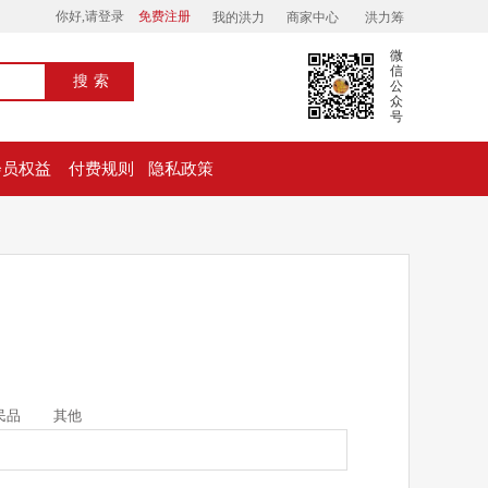
你好,请登录
免费注册
我的洪力
商家中心
洪力筹
微
信
搜索
公
众
号
会员权益
付费规则
隐私政策
民品
其他