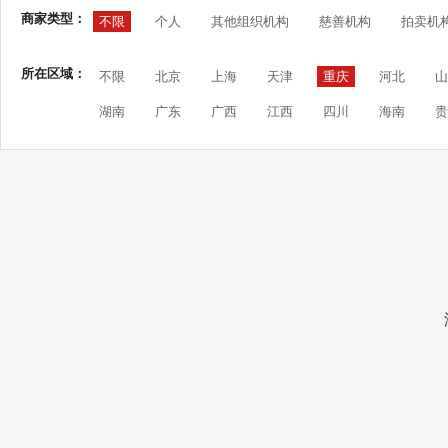
商家类型：
不限
个人
其他组织机构
慈善机构
拍卖机
所在区域：
不限
北京
上海
天津
重庆
河北
山
湖南
广东
广西
江西
四川
海南
贵