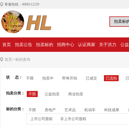
客服热线：4006112220
首页
拍卖公告
拍卖标的
招商中心
认证商家
关于洪力
公益
>
首页
标的查询
状 态：
不限
拍卖中
即将开拍
已成交
已流拍
拍卖分类：
不限
公益拍卖
商业拍卖
标的分类：
不限
房地产
艺术品
机动车
科技成果
上市公司股权
非上市公司股权