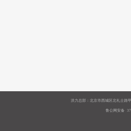
洪力总部：北京市西城区北礼士路甲9
鲁公网安备
37