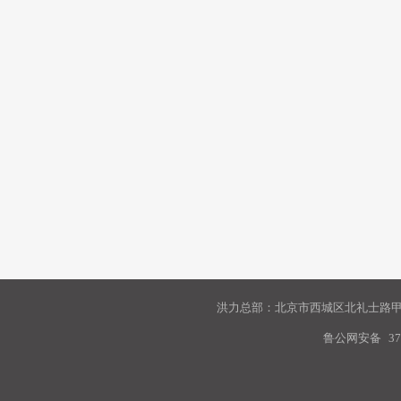
洪力总部：北京市西城区北礼士路甲9
鲁公网安备
37