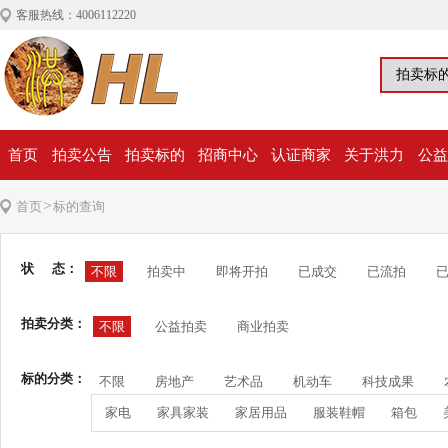
客服热线：4006112220
首页
拍卖公告
拍卖标的
招商中心
认证商家
关于洪力
公益
>
首页
标的查询
状 态：
不限
拍卖中
即将开拍
已成交
已流拍
拍卖分类：
不限
公益拍卖
商业拍卖
标的分类：
不限
房地产
艺术品
机动车
科技成果
家电
家具家装
家居用品
服装鞋帽
箱包