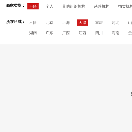
商家类型：
不限
个人
其他组织机构
慈善机构
拍卖机
所在区域：
不限
北京
上海
天津
重庆
河北
山
湖南
广东
广西
江西
四川
海南
贵