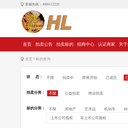
客服热线：4006112220
首页
拍卖公告
拍卖标的
招商中心
认证商家
关于
>
首页
标的查询
状 态：
不限
拍卖中
即将开拍
已成交
拍卖分类：
不限
公益拍卖
商业拍卖
标的分类：
不限
房地产
艺术品
机动车
科
上市公司股权
非上市公司股权