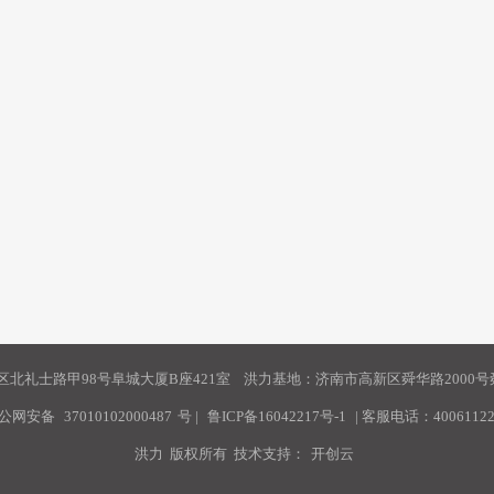
北礼士路甲98号阜城大厦B座421室 洪力基地：济南市高新区舜华路2000号舜
公网安备
37010102000487
号
|
鲁ICP备16042217号-1
| 客服电话：40061122
洪力 版权所有 技术支持：
开创云