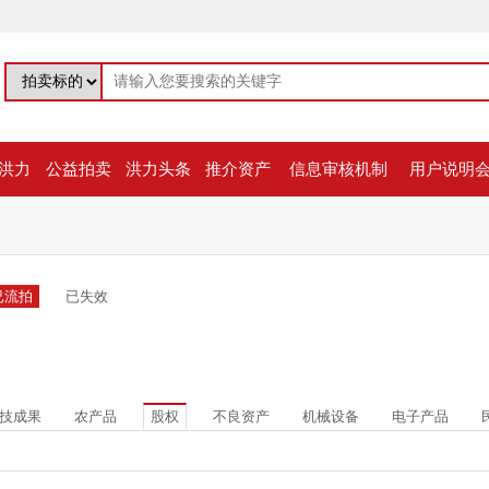
洪力
公益拍卖
洪力头条
推介资产
信息审核机制
用户说明
已流拍
已失效
技成果
农产品
股权
不良资产
机械设备
电子产品