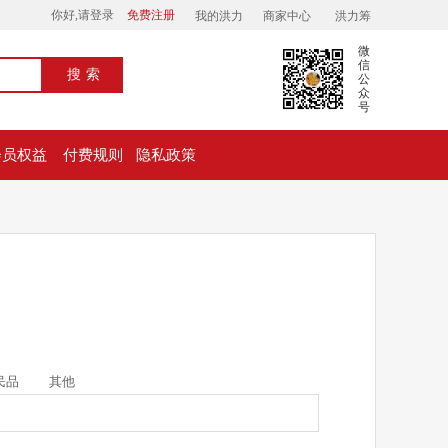
你好,请登录
免费注册
我的洪力
商家中心
洪力筹
微
信
搜索
公
众
号
会员权益
付费规则
隐私政策
民品
其他