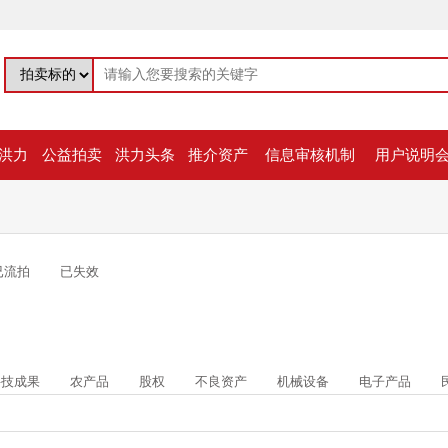
洪力
公益拍卖
洪力头条
推介资产
信息审核机制
用户说明
已流拍
已失效
科技成果
农产品
股权
不良资产
机械设备
电子产品