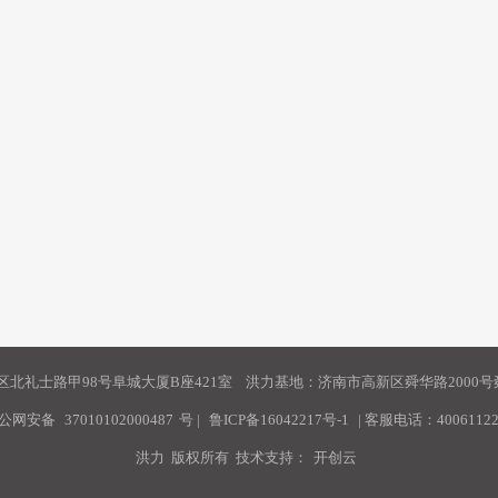
北礼士路甲98号阜城大厦B座421室 洪力基地：济南市高新区舜华路2000号舜
公网安备
37010102000487
号
|
鲁ICP备16042217号-1
| 客服电话：40061122
洪力 版权所有 技术支持：
开创云