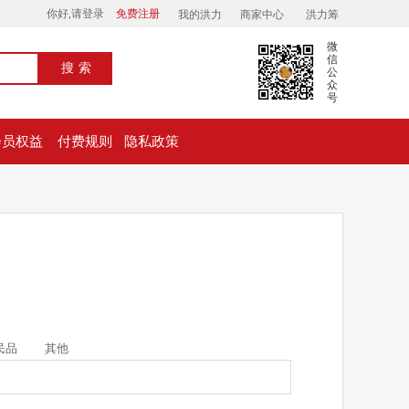
你好,请登录
免费注册
我的洪力
商家中心
洪力筹
微
信
搜索
公
众
号
会员权益
付费规则
隐私政策
民品
其他