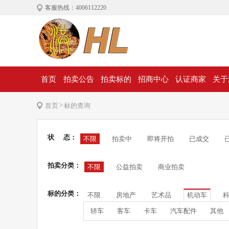
客服热线：4006112220
首页
拍卖公告
拍卖标的
招商中心
认证商家
关于
>
首页
标的查询
状 态：
不限
拍卖中
即将开拍
已成交
拍卖分类：
不限
公益拍卖
商业拍卖
标的分类：
不限
房地产
艺术品
机动车
轿车
客车
卡车
汽车配件
其他