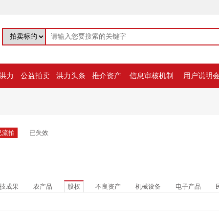
洪力
公益拍卖
洪力头条
推介资产
信息审核机制
用户说明
已流拍
已失效
技成果
农产品
股权
不良资产
机械设备
电子产品