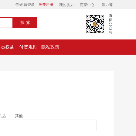
你好,请登录
免费注册
我的洪力
商家中心
洪力筹
微
信
搜索
公
众
号
会员权益
付费规则
隐私政策
民品
其他