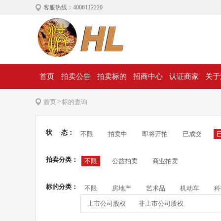
客服热线：4006112220
首页
拍卖公告
拍卖标的
招商中心
认证商家
关于
>
首页
标的查询
状 态：
不限
拍卖中
即将开拍
已成交
拍卖分类：
不限
公益拍卖
商业拍卖
标的分类：
不限
房地产
艺术品
机动车
科
上市公司股权
非上市公司股权