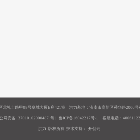
北礼士路甲98号阜城大厦B座421室 洪力基地：济南市高新区舜华路2000号舜
公网安备
37010102000487
号
|
鲁ICP备16042217号-1
| 客服电话：40061122
洪力 版权所有 技术支持：
开创云