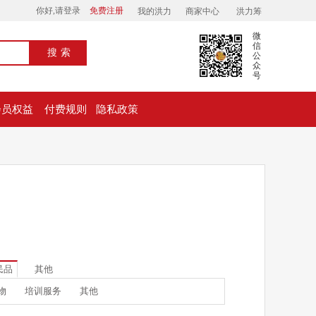
你好,请登录
免费注册
我的洪力
商家中心
洪力筹
微
信
搜索
公
众
号
会员权益
付费规则
隐私政策
民品
其他
物
培训服务
其他