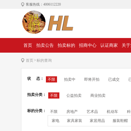
客服热线：4006112220
首页
拍卖公告
拍卖标的
招商中心
认证商家
关于
>
首页
标的查询
状 态：
不限
拍卖中
即将开拍
已成交
拍卖分类：
不限
公益拍卖
商业拍卖
标的分类：
不限
房地产
艺术品
机动车
科
家电
家具家装
家居用品
服装鞋帽