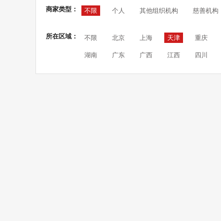
商家类型：
不限
个人
其他组织机构
慈善机构
所在区域：
不限
北京
上海
天津
重庆
湖南
广东
广西
江西
四川