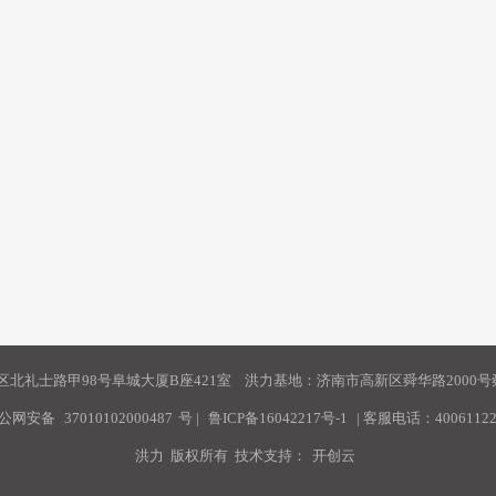
北礼士路甲98号阜城大厦B座421室 洪力基地：济南市高新区舜华路2000号舜
公网安备
37010102000487
号
|
鲁ICP备16042217号-1
| 客服电话：40061122
洪力 版权所有 技术支持：
开创云