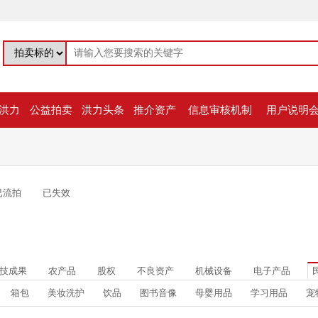
洪力
公益拍卖
洪力头条
推介资产
信息审核机制
用户说明
已流拍
已失效
技成果
农产品
股权
不良资产
机械设备
电子产品
箱包
美妆洗护
饮品
图书音像
母婴用品
学习用品
宠