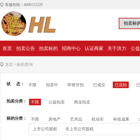
客服热线：4006112220
首页
拍卖公告
拍卖标的
招商中心
认证商家
关于洪力
公益
>
首页
标的查询
状 态：
不限
拍卖中
即将开拍
已成交
已流拍
拍卖分类：
不限
公益拍卖
商业拍卖
标的分类：
不限
房地产
艺术品
机动车
科技成果
上市公司股权
非上市公司股权