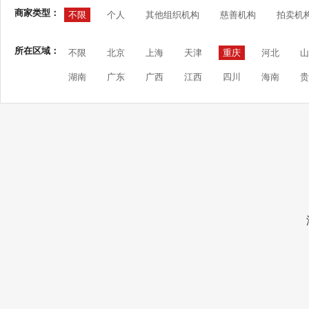
商家类型：
不限
个人
其他组织机构
慈善机构
拍卖机
所在区域：
不限
北京
上海
天津
重庆
河北
山
湖南
广东
广西
江西
四川
海南
贵