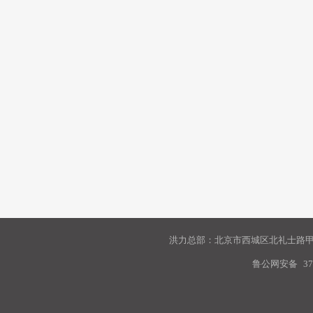
洪力总部：北京市西城区北礼士路甲9
鲁公网安备
37