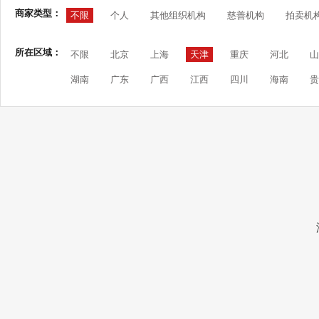
商家类型：
不限
个人
其他组织机构
慈善机构
拍卖机
所在区域：
不限
北京
上海
天津
重庆
河北
山
湖南
广东
广西
江西
四川
海南
贵