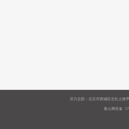
洪力总部：北京市西城区北礼士路甲9
鲁公网安备
37