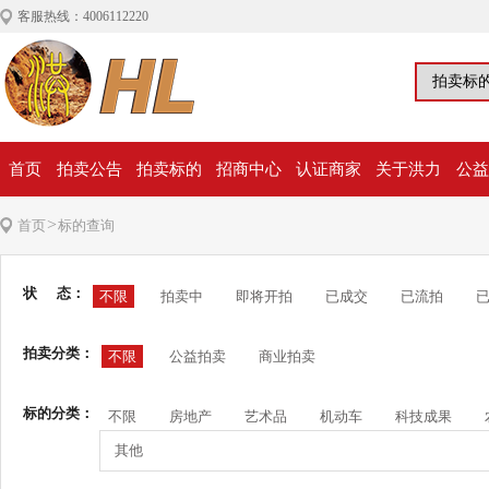
客服热线：4006112220
首页
拍卖公告
拍卖标的
招商中心
认证商家
关于洪力
公益
>
首页
标的查询
状 态：
不限
拍卖中
即将开拍
已成交
已流拍
拍卖分类：
不限
公益拍卖
商业拍卖
标的分类：
不限
房地产
艺术品
机动车
科技成果
其他