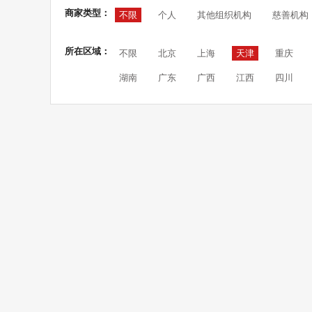
商家类型：
不限
个人
其他组织机构
慈善机构
所在区域：
不限
北京
上海
天津
重庆
湖南
广东
广西
江西
四川