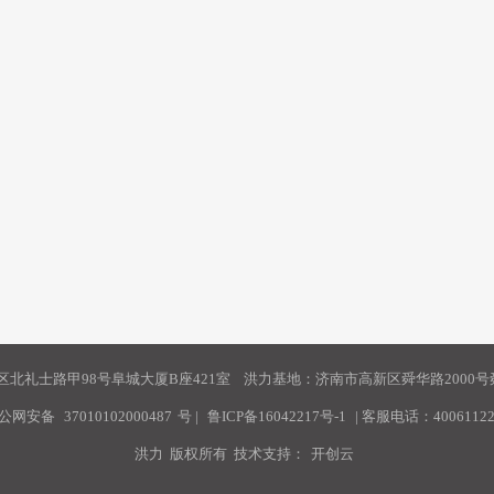
北礼士路甲98号阜城大厦B座421室 洪力基地：济南市高新区舜华路2000号舜
公网安备
37010102000487
号
|
鲁ICP备16042217号-1
| 客服电话：40061122
洪力 版权所有 技术支持：
开创云