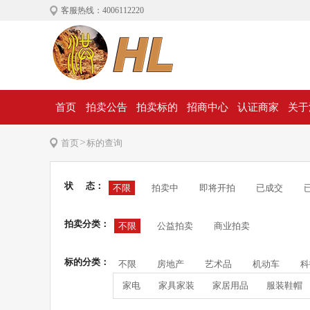
客服热线：4006112220
首页
拍卖公告
拍卖标的
招商中心
认证商家
关于
>
首页
标的查询
状 态：
不限
拍卖中
即将开拍
已成交
拍卖分类：
不限
公益拍卖
商业拍卖
标的分类：
不限
房地产
艺术品
机动车
科
家电
家具家装
家居用品
服装鞋帽