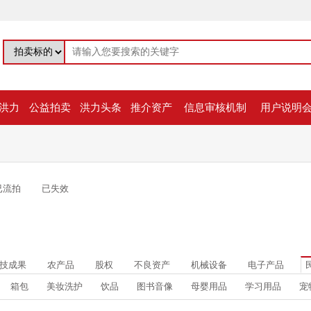
洪力
公益拍卖
洪力头条
推介资产
信息审核机制
用户说明
已流拍
已失效
技成果
农产品
股权
不良资产
机械设备
电子产品
箱包
美妆洗护
饮品
图书音像
母婴用品
学习用品
宠