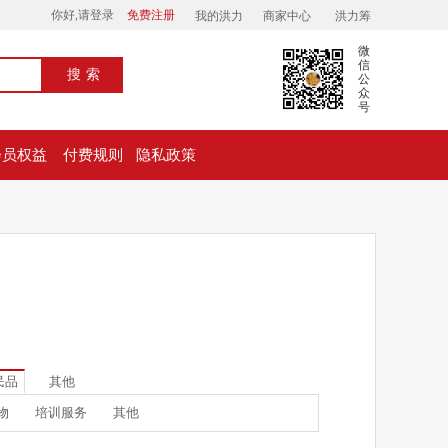
你好,请登录
免费注册
我的洪力
商家中心
洪力筹
微
信
搜索
公
众
号
会员权益
付费规则
隐私政策
民品
其他
物
培训服务
其他