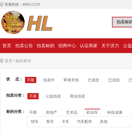
客服热线：4006112220
首页
拍卖公告
拍卖标的
招商中心
认证商家
关于洪力
公益
>
首页
标的查询
状 态：
不限
拍卖中
即将开拍
已成交
已流拍
拍卖分类：
不限
公益拍卖
商业拍卖
标的分类：
不限
房地产
艺术品
机动车
科技成果
轿车
客车
卡车
汽车配件
其他