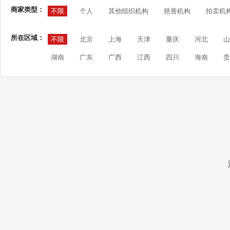
商家类型：
不限
个人
其他组织机构
慈善机构
拍卖机
所在区域：
不限
北京
上海
天津
重庆
河北
山
湖南
广东
广西
江西
四川
海南
贵