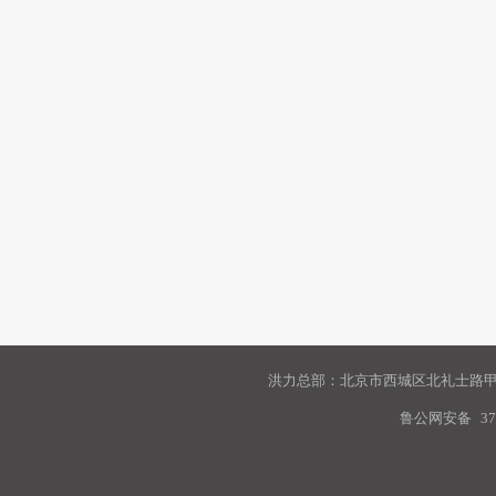
洪力总部：北京市西城区北礼士路甲9
鲁公网安备
37