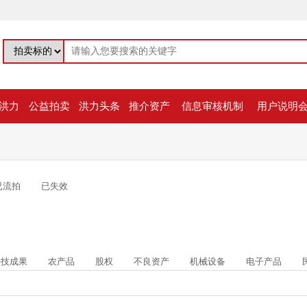
洪力
公益拍卖
洪力头条
推介资产
信息审核机制
用户说明
已流拍
已失效
科技成果
农产品
股权
不良资产
机械设备
电子产品