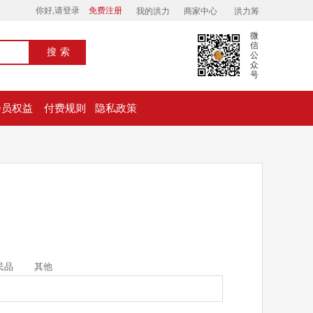
你好,请登录
免费注册
我的洪力
商家中心
洪力筹
微
信
搜索
公
众
号
会员权益
付费规则
隐私政策
民品
其他