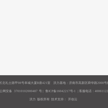
北礼士路甲98号阜城大厦B座421室 洪力基地：济南市高新区舜华路2000号舜
公网安备
37010102000487
号
|
鲁ICP备16042217号-1
| 客服电话：40061122
洪力 版权所有 技术支持：
开创云