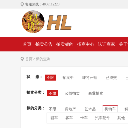
客服热线：4006112220
首页
拍卖公告
拍卖标的
招商中心
认证商家
关于
>
首页
标的查询
状 态：
不限
拍卖中
即将开拍
已成交
拍卖分类：
不限
公益拍卖
商业拍卖
标的分类：
不限
房地产
艺术品
机动车
轿车
客车
卡车
汽车配件
其他