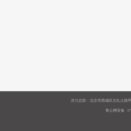
洪力总部：北京市西城区北礼士路甲9
鲁公网安备
37