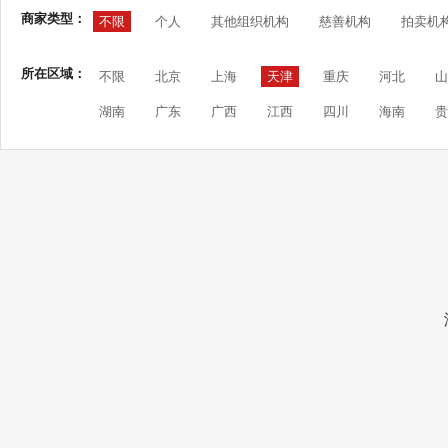
商家类型：
不限
个人
其他组织机构
慈善机构
拍卖机
所在区域：
不限
北京
上海
天津
重庆
河北
山
湖南
广东
广西
江西
四川
海南
贵