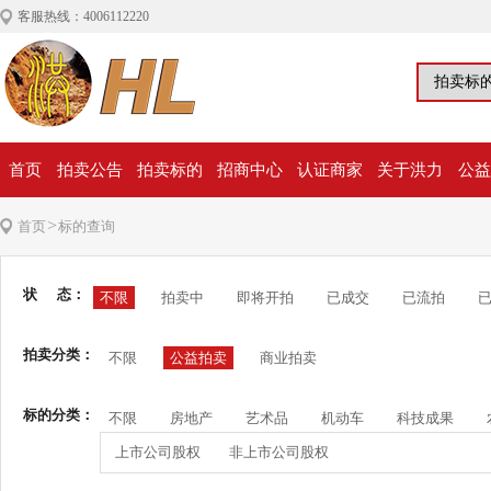
客服热线：4006112220
首页
拍卖公告
拍卖标的
招商中心
认证商家
关于洪力
公益
>
首页
标的查询
状 态：
不限
拍卖中
即将开拍
已成交
已流拍
拍卖分类：
不限
公益拍卖
商业拍卖
标的分类：
不限
房地产
艺术品
机动车
科技成果
上市公司股权
非上市公司股权