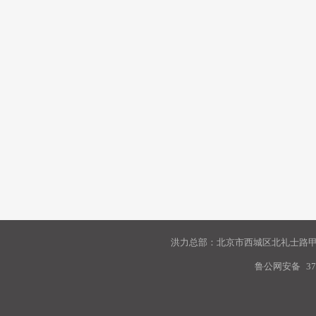
洪力总部：北京市西城区北礼士路甲9
鲁公网安备
37