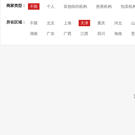
商家类型：
不限
个人
其他组织机构
慈善机构
拍卖机
所在区域：
不限
北京
上海
天津
重庆
河北
山
湖南
广东
广西
江西
四川
海南
贵