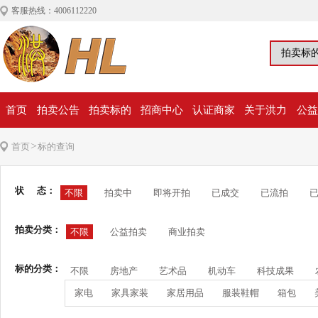
客服热线：4006112220
首页
拍卖公告
拍卖标的
招商中心
认证商家
关于洪力
公益
>
首页
标的查询
状 态：
不限
拍卖中
即将开拍
已成交
已流拍
拍卖分类：
不限
公益拍卖
商业拍卖
标的分类：
不限
房地产
艺术品
机动车
科技成果
家电
家具家装
家居用品
服装鞋帽
箱包