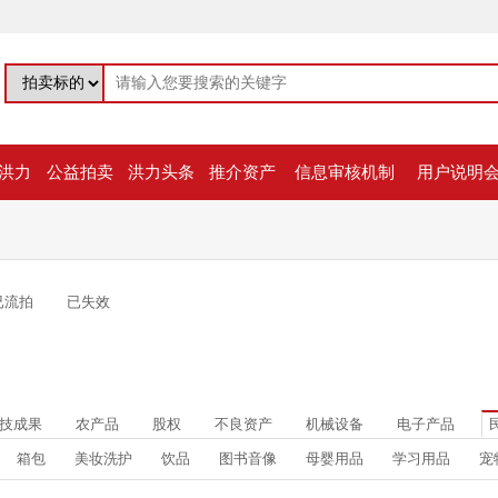
洪力
公益拍卖
洪力头条
推介资产
信息审核机制
用户说明
已流拍
已失效
技成果
农产品
股权
不良资产
机械设备
电子产品
箱包
美妆洗护
饮品
图书音像
母婴用品
学习用品
宠