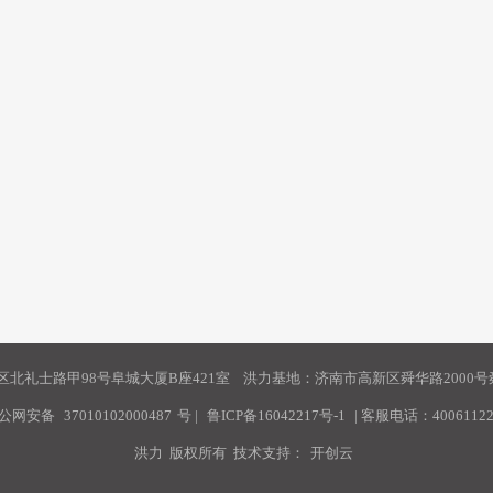
北礼士路甲98号阜城大厦B座421室 洪力基地：济南市高新区舜华路2000号舜
公网安备
37010102000487
号
|
鲁ICP备16042217号-1
| 客服电话：40061122
洪力 版权所有 技术支持：
开创云