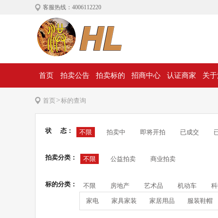
客服热线：4006112220
首页
拍卖公告
拍卖标的
招商中心
认证商家
关于
>
首页
标的查询
状 态：
不限
拍卖中
即将开拍
已成交
拍卖分类：
不限
公益拍卖
商业拍卖
标的分类：
不限
房地产
艺术品
机动车
科
家电
家具家装
家居用品
服装鞋帽