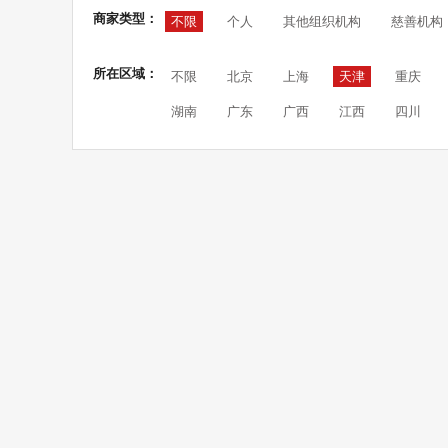
商家类型：
不限
个人
其他组织机构
慈善机构
所在区域：
不限
北京
上海
天津
重庆
湖南
广东
广西
江西
四川