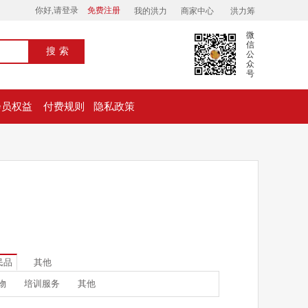
你好,请登录
免费注册
我的洪力
商家中心
洪力筹
微
信
搜索
公
众
号
会员权益
付费规则
隐私政策
民品
其他
物
培训服务
其他