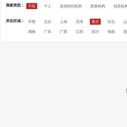
商家类型：
不限
个人
其他组织机构
慈善机构
拍卖机
所在区域：
不限
北京
上海
天津
重庆
河北
山
湖南
广东
广西
江西
四川
海南
贵