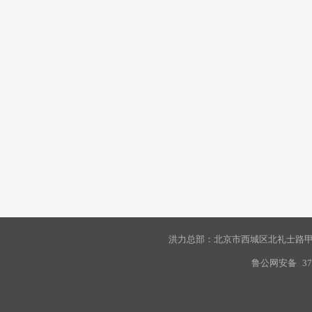
洪力总部：北京市西城区北礼士路甲9
鲁公网安备
37