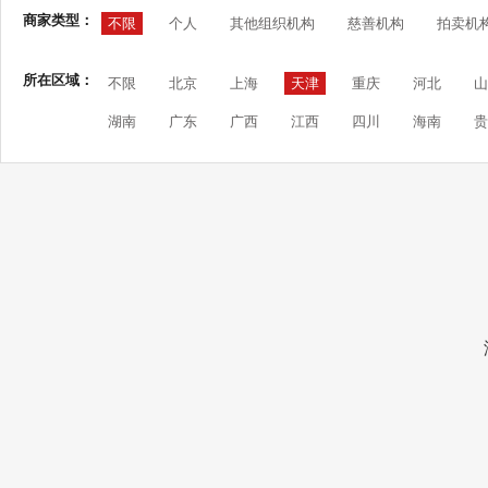
商家类型：
不限
个人
其他组织机构
慈善机构
拍卖机
所在区域：
不限
北京
上海
天津
重庆
河北
山
湖南
广东
广西
江西
四川
海南
贵