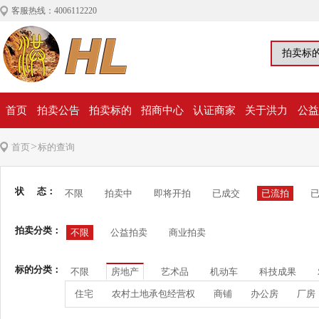
客服热线：4006112220
首页
拍卖公告
拍卖标的
招商中心
认证商家
关于洪力
公益
>
首页
标的查询
状 态：
不限
拍卖中
即将开拍
已成交
已流拍
拍卖分类：
不限
公益拍卖
商业拍卖
标的分类：
不限
房地产
艺术品
机动车
科技成果
住宅
农村土地承包经营权
商铺
办公房
厂房