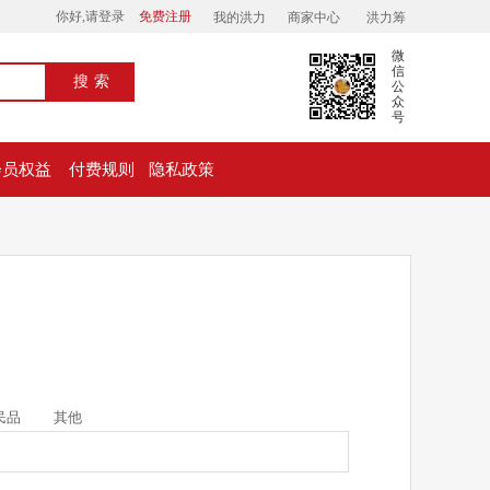
你好,请登录
免费注册
我的洪力
商家中心
洪力筹
微
信
搜索
公
众
号
会员权益
付费规则
隐私政策
民品
其他