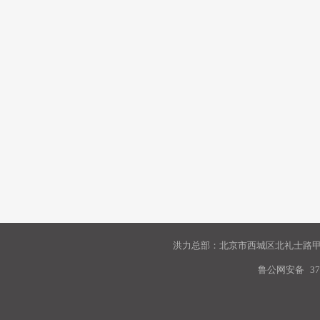
洪力总部：北京市西城区北礼士路甲9
鲁公网安备
37