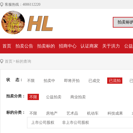
客服热线：4006112220
首页
拍卖公告
拍卖标的
招商中心
认证商家
关于洪力
公益
>
首页
标的查询
状 态：
不限
拍卖中
即将开拍
已成交
已流拍
拍卖分类：
不限
公益拍卖
商业拍卖
标的分类：
不限
房地产
艺术品
机动车
科技成果
上市公司股权
非上市公司股权