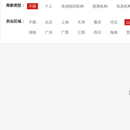
商家类型：
不限
个人
其他组织机构
慈善机构
拍卖机
所在区域：
不限
北京
上海
天津
重庆
河北
山
湖南
广东
广西
江西
四川
海南
贵