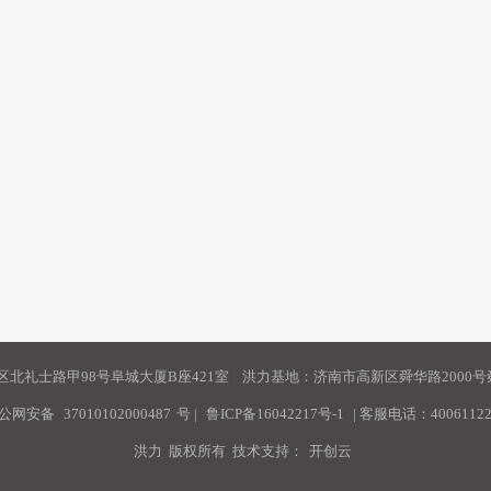
北礼士路甲98号阜城大厦B座421室 洪力基地：济南市高新区舜华路2000号舜
公网安备
37010102000487
号
|
鲁ICP备16042217号-1
| 客服电话：40061122
洪力 版权所有 技术支持：
开创云