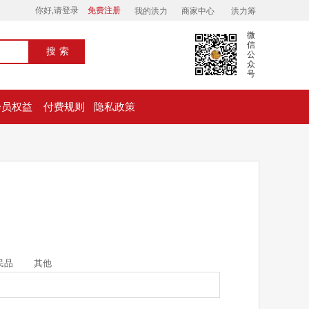
你好,请登录
免费注册
我的洪力
商家中心
洪力筹
微
信
搜索
公
众
号
会员权益
付费规则
隐私政策
民品
其他