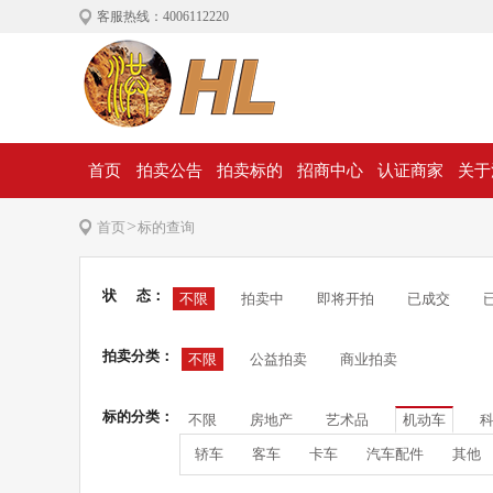
客服热线：4006112220
首页
拍卖公告
拍卖标的
招商中心
认证商家
关于
>
首页
标的查询
状 态：
不限
拍卖中
即将开拍
已成交
拍卖分类：
不限
公益拍卖
商业拍卖
标的分类：
不限
房地产
艺术品
机动车
轿车
客车
卡车
汽车配件
其他