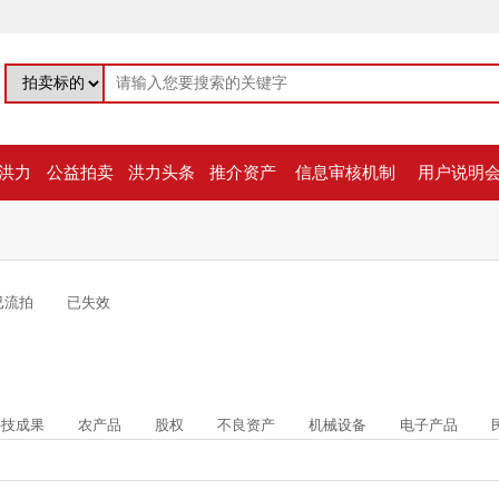
洪力
公益拍卖
洪力头条
推介资产
信息审核机制
用户说明
已流拍
已失效
科技成果
农产品
股权
不良资产
机械设备
电子产品