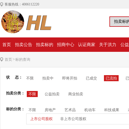
客服热线：4006112220
首页
拍卖公告
拍卖标的
招商中心
认证商家
关于洪力
公益
>
首页
标的查询
状 态：
不限
拍卖中
即将开拍
已成交
已流拍
拍卖分类：
不限
公益拍卖
商业拍卖
标的分类：
不限
房地产
艺术品
机动车
科技成果
上市公司股权
非上市公司股权