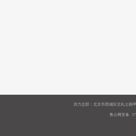
洪力总部：北京市西城区北礼士路甲9
鲁公网安备
37