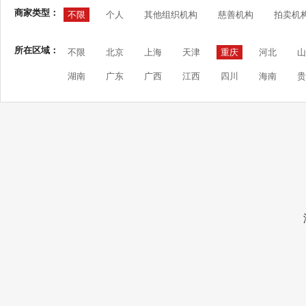
商家类型：
不限
个人
其他组织机构
慈善机构
拍卖机
所在区域：
不限
北京
上海
天津
重庆
河北
山
湖南
广东
广西
江西
四川
海南
贵