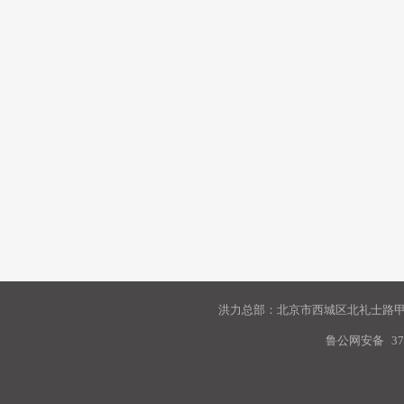
洪力总部：北京市西城区北礼士路甲9
鲁公网安备
37