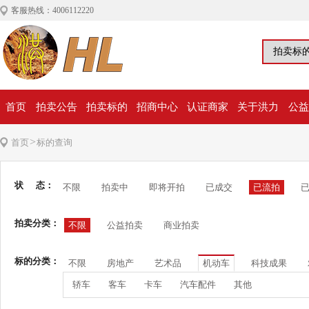
客服热线：4006112220
首页
拍卖公告
拍卖标的
招商中心
认证商家
关于洪力
公益
>
首页
标的查询
状 态：
不限
拍卖中
即将开拍
已成交
已流拍
拍卖分类：
不限
公益拍卖
商业拍卖
标的分类：
不限
房地产
艺术品
机动车
科技成果
轿车
客车
卡车
汽车配件
其他