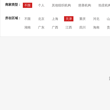
商家类型：
不限
个人
其他组织机构
慈善机构
拍卖机
所在区域：
不限
北京
上海
天津
重庆
河北
山
湖南
广东
广西
江西
四川
海南
贵