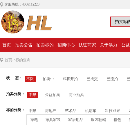
客服热线：4006112220
首页
拍卖公告
拍卖标的
招商中心
认证商家
关于洪力
公益
>
首页
标的查询
状 态：
不限
拍卖中
即将开拍
已成交
已流拍
拍卖分类：
不限
公益拍卖
商业拍卖
标的分类：
不限
房地产
艺术品
机动车
科技成果
家电
家具家装
家居用品
服装鞋帽
箱包