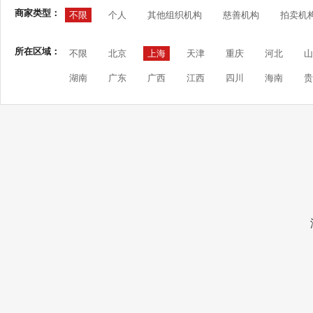
商家类型：
不限
个人
其他组织机构
慈善机构
拍卖机
所在区域：
不限
北京
上海
天津
重庆
河北
山
湖南
广东
广西
江西
四川
海南
贵