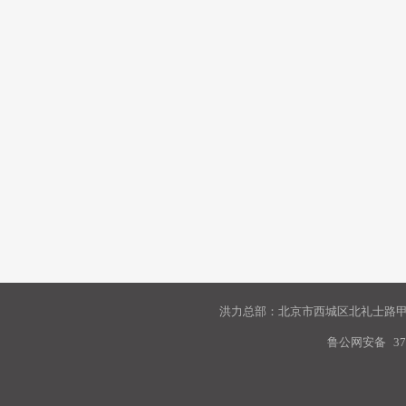
洪力总部：北京市西城区北礼士路甲9
鲁公网安备
37