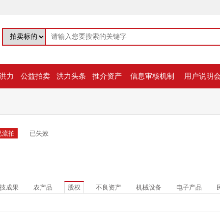
洪力
公益拍卖
洪力头条
推介资产
信息审核机制
用户说明
已流拍
已失效
技成果
农产品
股权
不良资产
机械设备
电子产品