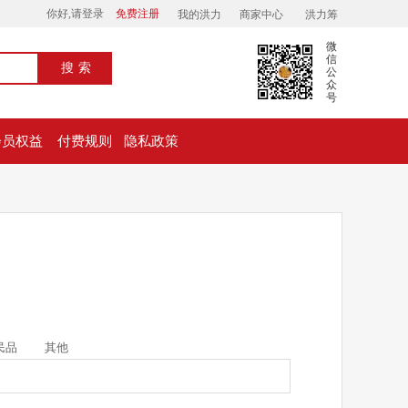
你好,请登录
免费注册
我的洪力
商家中心
洪力筹
微
信
搜索
公
众
号
会员权益
付费规则
隐私政策
民品
其他