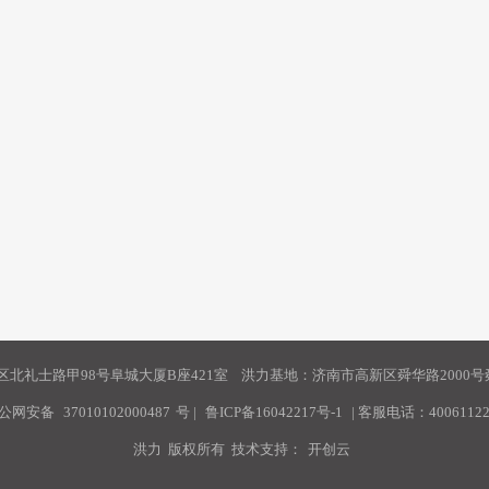
北礼士路甲98号阜城大厦B座421室 洪力基地：济南市高新区舜华路2000号舜
公网安备
37010102000487
号
|
鲁ICP备16042217号-1
| 客服电话：40061122
洪力 版权所有 技术支持：
开创云