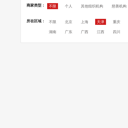
商家类型：
不限
个人
其他组织机构
慈善机构
所在区域：
不限
北京
上海
天津
重庆
湖南
广东
广西
江西
四川