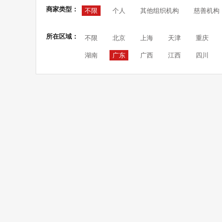
商家类型：
不限
个人
其他组织机构
慈善机构
所在区域：
不限
北京
上海
天津
重庆
湖南
广东
广西
江西
四川