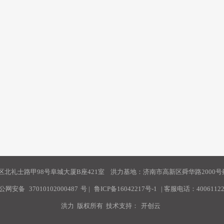
北礼士路甲98号阜城大厦B座421室 洪力基地：济南市高新区舜华路2000号舜
公网安备
37010102000487
号
|
鲁ICP备16042217号-1
| 客服电话：40061122
洪力 版权所有 技术支持：
开创云