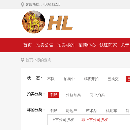
客服热线：4006112220
首页
拍卖公告
拍卖标的
招商中心
认证商家
关于
>
首页
标的查询
状 态：
不限
拍卖中
即将开拍
已成交
拍卖分类：
不限
公益拍卖
商业拍卖
标的分类：
不限
房地产
艺术品
机动车
科
上市公司股权
非上市公司股权