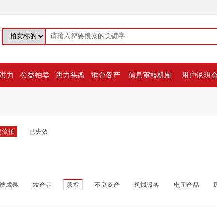
洪力
公益拍卖
洪力头条
推介资产
信息审核机制
用户说明
已流拍
已失效
技成果
农产品
股权
不良资产
机械设备
电子产品