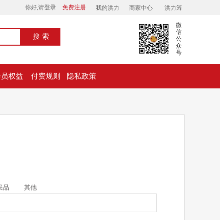
你好,请登录
免费注册
我的洪力
商家中心
洪力筹
微
信
搜索
公
众
号
会员权益
付费规则
隐私政策
民品
其他