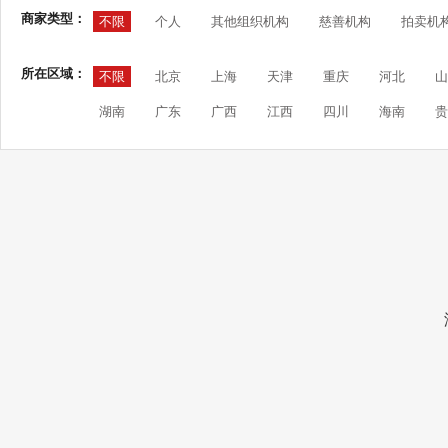
商家类型：
不限
个人
其他组织机构
慈善机构
拍卖机
所在区域：
不限
北京
上海
天津
重庆
河北
山
湖南
广东
广西
江西
四川
海南
贵