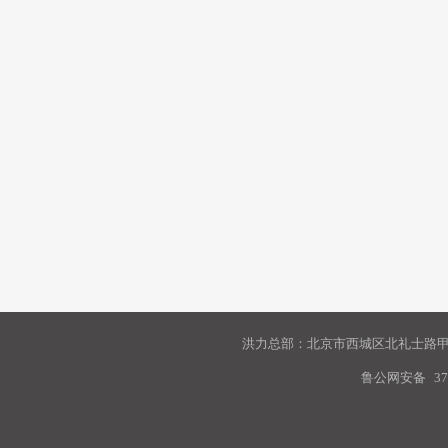
洪力总部：北京市西城区北礼士路甲9
鲁公网安备
37