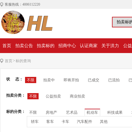
客服热线：4006112220
首页
拍卖公告
拍卖标的
招商中心
认证商家
关于洪力
公益
>
首页
标的查询
状 态：
不限
拍卖中
即将开拍
已成交
已流拍
拍卖分类：
不限
公益拍卖
商业拍卖
标的分类：
不限
房地产
艺术品
机动车
科技成果
轿车
客车
卡车
汽车配件
其他