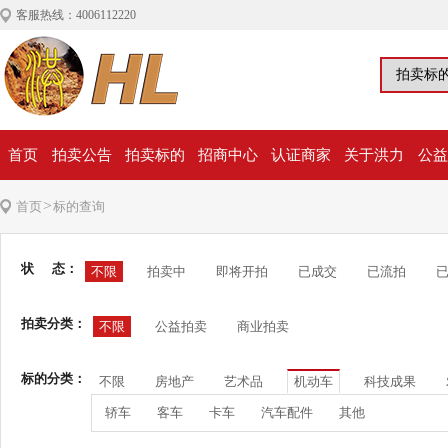
客服热线：4006112220
首页
拍卖公告
拍卖标的
招商中心
认证商家
关于洪力
公益
>
首页
标的查询
状 态：
不限
拍卖中
即将开拍
已成交
已流拍
拍卖分类：
不限
公益拍卖
商业拍卖
标的分类：
不限
房地产
艺术品
机动车
科技成果
轿车
客车
卡车
汽车配件
其他