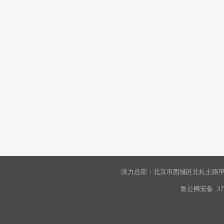
洪力总部：北京市西城区北礼士路甲9
鲁公网安备
37