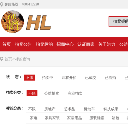
客服热线：4006112220
首页
拍卖公告
拍卖标的
招商中心
认证商家
关于洪力
公益
>
首页
标的查询
状 态：
不限
拍卖中
即将开拍
已成交
已流拍
拍卖分类：
不限
公益拍卖
商业拍卖
标的分类：
不限
房地产
艺术品
机动车
科技成果
家电
家具家装
家居用品
服装鞋帽
箱包