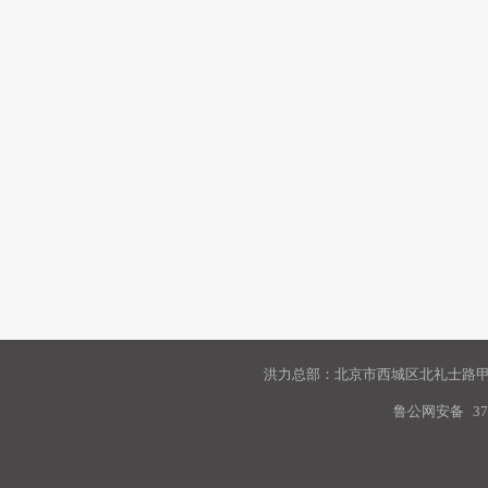
洪力总部：北京市西城区北礼士路甲9
鲁公网安备
37