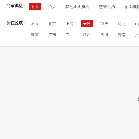
商家类型：
不限
个人
其他组织机构
慈善机构
拍卖机
所在区域：
不限
北京
上海
天津
重庆
河北
山
湖南
广东
广西
江西
四川
海南
贵