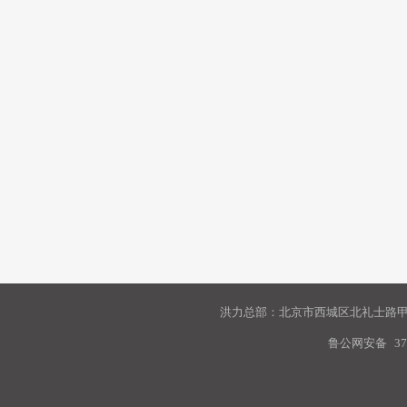
洪力总部：北京市西城区北礼士路甲9
鲁公网安备
37