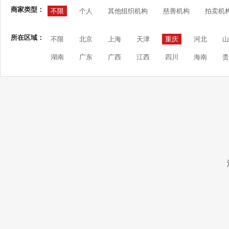
商家类型：
不限
个人
其他组织机构
慈善机构
拍卖机
所在区域：
不限
北京
上海
天津
重庆
河北
山
湖南
广东
广西
江西
四川
海南
贵