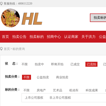
客服热线：4006112220
首页
拍卖公告
拍卖标的
招商中心
认证商家
关于洪力
公益
>
首页
标的查询
状 态：
不限
拍卖中
即将开拍
已成交
已流拍
拍卖分类：
不限
公益拍卖
商业拍卖
标的分类：
不限
房地产
艺术品
机动车
科技成果
上市公司股权
非上市公司股权