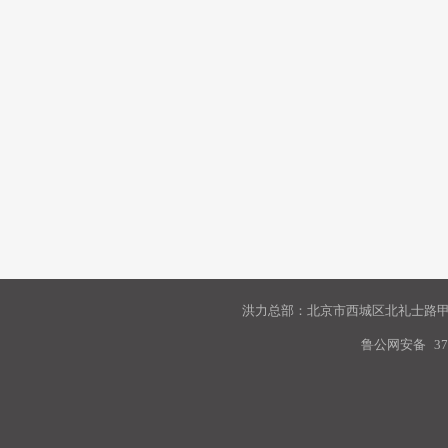
洪力总部：北京市西城区北礼士路甲9
鲁公网安备
37