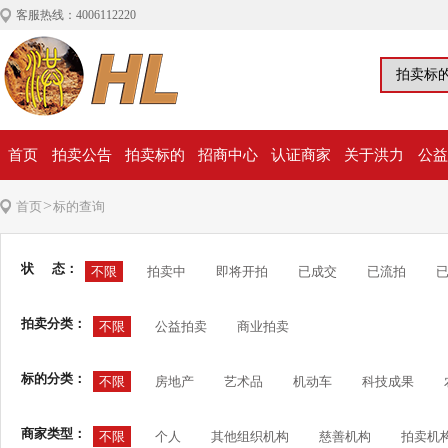
客服热线：4006112220
首页
拍卖公告
拍卖标的
招商中心
认证商家
关于洪力
公益
>
首页
标的查询
状 态：
不限
拍卖中
即将开拍
已成交
已流拍
拍卖分类：
不限
公益拍卖
商业拍卖
标的分类：
不限
房地产
艺术品
机动车
科技成果
商家类型：
不限
个人
其他组织机构
慈善机构
拍卖机