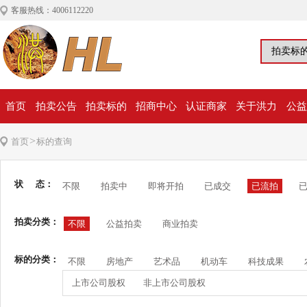
客服热线：4006112220
首页
拍卖公告
拍卖标的
招商中心
认证商家
关于洪力
公益
>
首页
标的查询
状 态：
不限
拍卖中
即将开拍
已成交
已流拍
拍卖分类：
不限
公益拍卖
商业拍卖
标的分类：
不限
房地产
艺术品
机动车
科技成果
上市公司股权
非上市公司股权