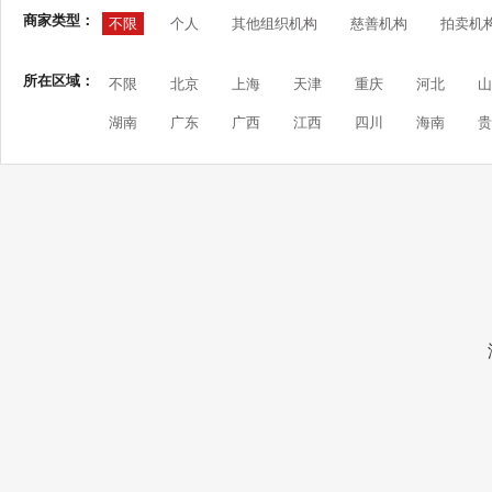
商家类型：
不限
个人
其他组织机构
慈善机构
拍卖机
所在区域：
不限
北京
上海
天津
重庆
河北
山
湖南
广东
广西
江西
四川
海南
贵