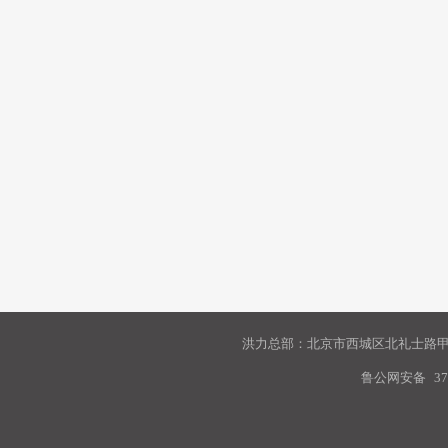
洪力总部：北京市西城区北礼士路甲9
鲁公网安备
37