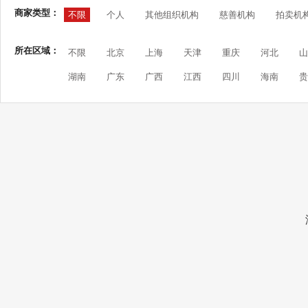
商家类型：
不限
个人
其他组织机构
慈善机构
拍卖机
所在区域：
不限
北京
上海
天津
重庆
河北
山
湖南
广东
广西
江西
四川
海南
贵