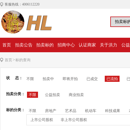
客服热线：4006112220
首页
拍卖公告
拍卖标的
招商中心
认证商家
关于洪力
公益
>
首页
标的查询
状 态：
不限
拍卖中
即将开拍
已成交
已流拍
拍卖分类：
不限
公益拍卖
商业拍卖
标的分类：
不限
房地产
艺术品
机动车
科技成果
上市公司股权
非上市公司股权