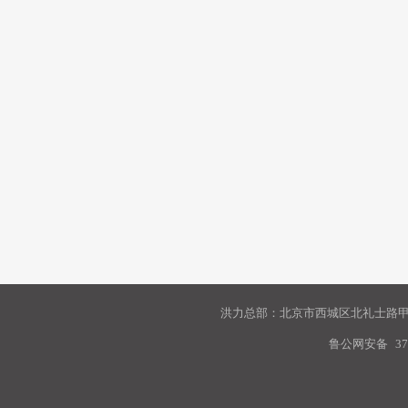
洪力总部：北京市西城区北礼士路甲9
鲁公网安备
37