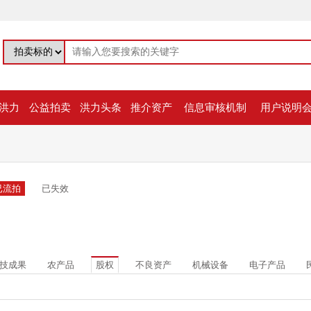
洪力
公益拍卖
洪力头条
推介资产
信息审核机制
用户说明
已流拍
已失效
技成果
农产品
股权
不良资产
机械设备
电子产品