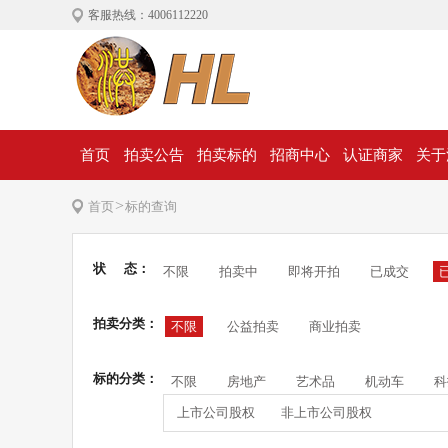
客服热线：4006112220
首页
拍卖公告
拍卖标的
招商中心
认证商家
关于
>
首页
标的查询
状 态：
不限
拍卖中
即将开拍
已成交
拍卖分类：
不限
公益拍卖
商业拍卖
标的分类：
不限
房地产
艺术品
机动车
科
上市公司股权
非上市公司股权