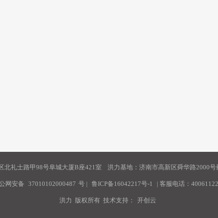
北礼士路甲98号阜城大厦B座421室 洪力基地：济南市高新区舜华路2000号舜
公网安备
37010102000487
号
|
鲁ICP备16042217号-1
| 客服电话：40061122
洪力 版权所有 技术支持：
开创云