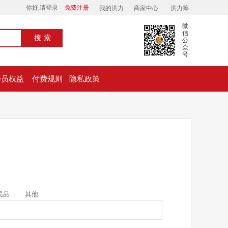
你好,请登录
免费注册
我的洪力
商家中心
洪力筹
微
信
搜索
公
众
号
会员权益
付费规则
隐私政策
民品
其他