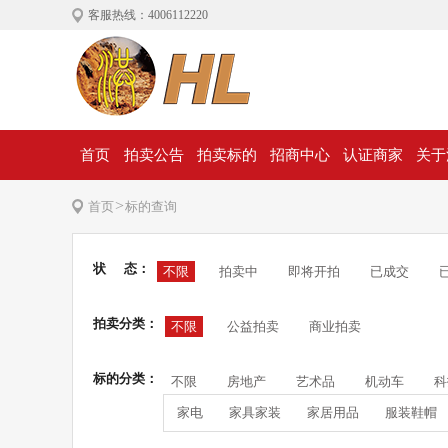
客服热线：4006112220
首页
拍卖公告
拍卖标的
招商中心
认证商家
关于
>
首页
标的查询
状 态：
不限
拍卖中
即将开拍
已成交
拍卖分类：
不限
公益拍卖
商业拍卖
标的分类：
不限
房地产
艺术品
机动车
科
家电
家具家装
家居用品
服装鞋帽