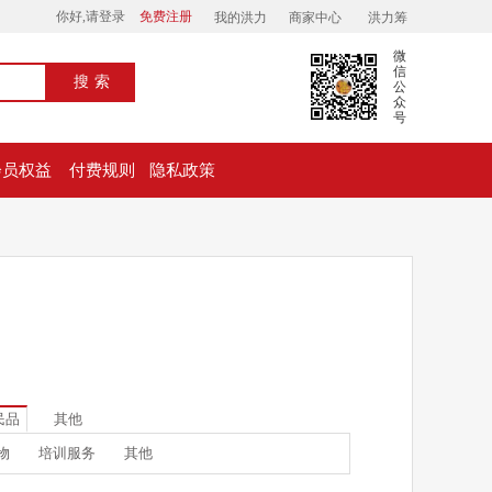
你好,请登录
免费注册
我的洪力
商家中心
洪力筹
微
信
搜索
公
众
号
会员权益
付费规则
隐私政策
民品
其他
物
培训服务
其他