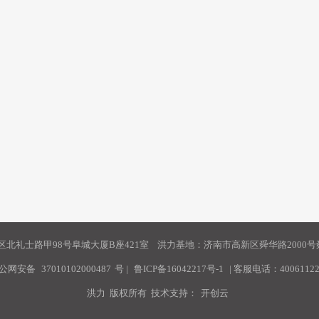
北礼士路甲98号阜城大厦B座421室 洪力基地：济南市高新区舜华路2000号舜
公网安备
37010102000487
号
|
鲁ICP备16042217号-1
| 客服电话：40061122
洪力 版权所有 技术支持：
开创云