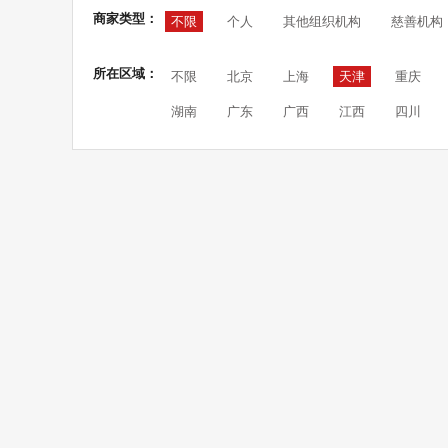
商家类型：
不限
个人
其他组织机构
慈善机构
所在区域：
不限
北京
上海
天津
重庆
湖南
广东
广西
江西
四川