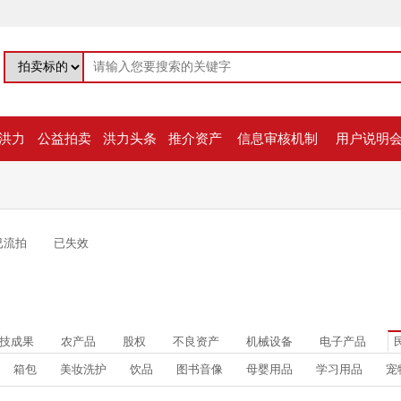
洪力
公益拍卖
洪力头条
推介资产
信息审核机制
用户说明
已流拍
已失效
技成果
农产品
股权
不良资产
机械设备
电子产品
箱包
美妆洗护
饮品
图书音像
母婴用品
学习用品
宠