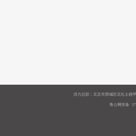
洪力总部：北京市西城区北礼士路甲9
鲁公网安备
37