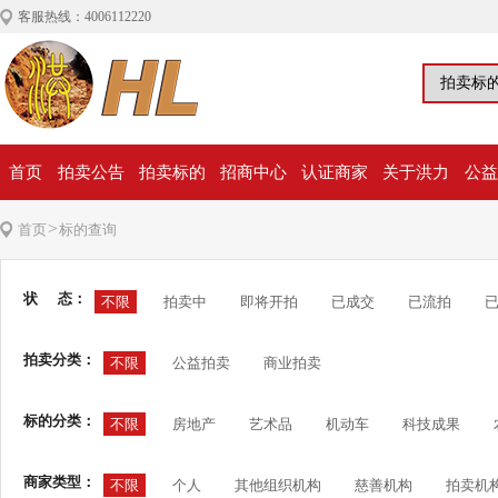
客服热线：4006112220
首页
拍卖公告
拍卖标的
招商中心
认证商家
关于洪力
公益
>
首页
标的查询
状 态：
不限
拍卖中
即将开拍
已成交
已流拍
拍卖分类：
不限
公益拍卖
商业拍卖
标的分类：
不限
房地产
艺术品
机动车
科技成果
商家类型：
不限
个人
其他组织机构
慈善机构
拍卖机