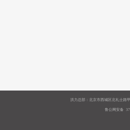
洪力总部：北京市西城区北礼士路甲9
鲁公网安备
37