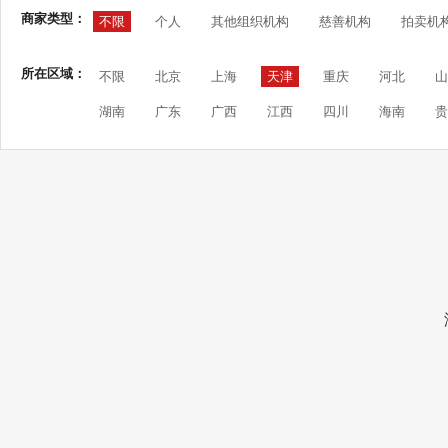
商家类型：
不限
个人
其他组织机构
慈善机构
拍卖机
所在区域：
不限
北京
上海
天津
重庆
河北
山
湖南
广东
广西
江西
四川
海南
贵