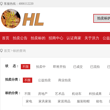
客服热线：4006112220
首页
拍卖公告
拍卖标的
招商中心
认证商家
关于洪力
公益
>
首页
标的查询
状 态：
不限
拍卖中
即将开拍
已成交
已流拍
拍卖分类：
不限
公益拍卖
商业拍卖
标的分类：
不限
房地产
艺术品
机动车
科技成果
家电
家具家装
家居用品
服装鞋帽
箱包