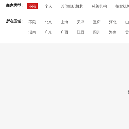
商家类型：
不限
个人
其他组织机构
慈善机构
拍卖机
所在区域：
不限
北京
上海
天津
重庆
河北
山
湖南
广东
广西
江西
四川
海南
贵