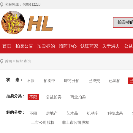
客服热线：4006112220
首页
拍卖公告
拍卖标的
招商中心
认证商家
关于洪力
公益
>
首页
标的查询
状 态：
不限
拍卖中
即将开拍
已成交
已流拍
拍卖分类：
不限
公益拍卖
商业拍卖
标的分类：
不限
房地产
艺术品
机动车
科技成果
上市公司股权
非上市公司股权