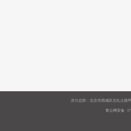
洪力总部：北京市西城区北礼士路甲9
鲁公网安备
37