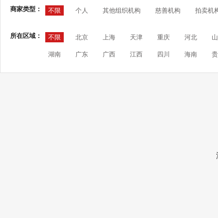
商家类型：
不限
个人
其他组织机构
慈善机构
拍卖机
所在区域：
不限
北京
上海
天津
重庆
河北
山
湖南
广东
广西
江西
四川
海南
贵