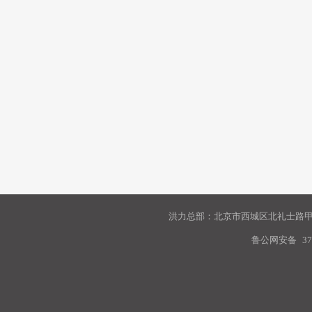
洪力总部：北京市西城区北礼士路甲9
鲁公网安备
37