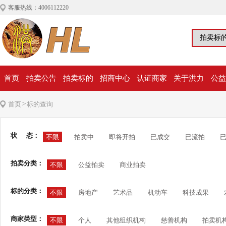
客服热线：4006112220
首页
拍卖公告
拍卖标的
招商中心
认证商家
关于洪力
公益
>
首页
标的查询
状 态：
不限
拍卖中
即将开拍
已成交
已流拍
拍卖分类：
不限
公益拍卖
商业拍卖
标的分类：
不限
房地产
艺术品
机动车
科技成果
商家类型：
不限
个人
其他组织机构
慈善机构
拍卖机