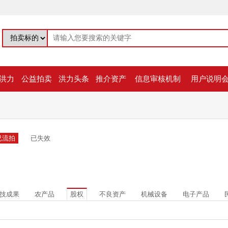
洪力
公益拍卖
洪力头条
推介资产
信息审核机制
用户说明
已流拍
已失效
技成果
农产品
股权
不良资产
机械设备
电子产品