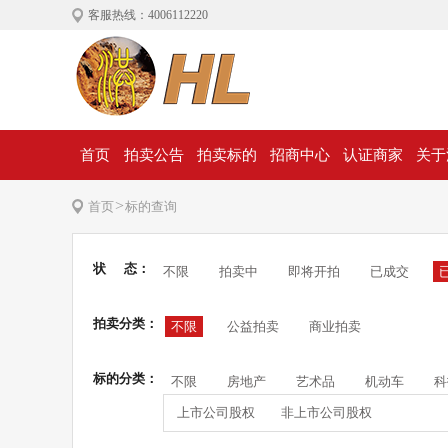
客服热线：4006112220
首页
拍卖公告
拍卖标的
招商中心
认证商家
关于
>
首页
标的查询
状 态：
不限
拍卖中
即将开拍
已成交
拍卖分类：
不限
公益拍卖
商业拍卖
标的分类：
不限
房地产
艺术品
机动车
科
上市公司股权
非上市公司股权