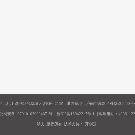
北礼士路甲98号阜城大厦B座421室 洪力基地：济南市高新区舜华路2000号舜
公网安备
37010102000487
号
|
鲁ICP备16042217号-1
| 客服电话：40061122
洪力 版权所有 技术支持：
开创云