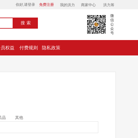
你好,请登录
免费注册
我的洪力
商家中心
洪力筹
微
信
搜索
公
众
号
会员权益
付费规则
隐私政策
民品
其他