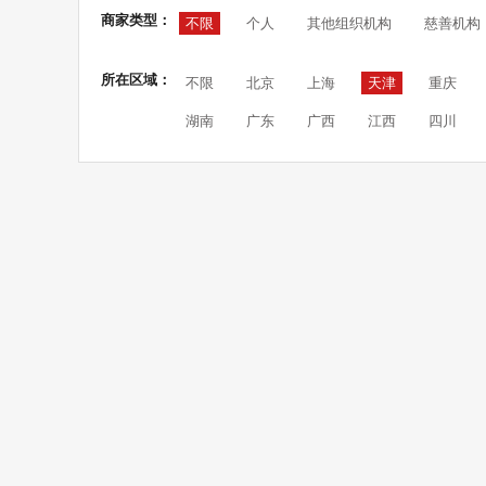
商家类型：
不限
个人
其他组织机构
慈善机构
所在区域：
不限
北京
上海
天津
重庆
湖南
广东
广西
江西
四川