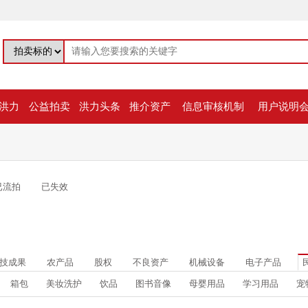
洪力
公益拍卖
洪力头条
推介资产
信息审核机制
用户说明
已流拍
已失效
技成果
农产品
股权
不良资产
机械设备
电子产品
箱包
美妆洗护
饮品
图书音像
母婴用品
学习用品
宠