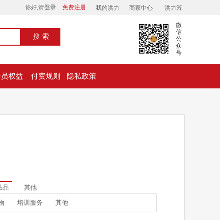
你好,请登录
免费注册
我的洪力
商家中心
洪力筹
微
信
搜索
公
众
号
会员权益
付费规则
隐私政策
民品
其他
物
培训服务
其他