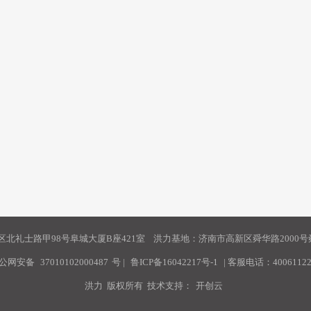
北礼士路甲98号阜城大厦B座421室 洪力基地：济南市高新区舜华路2000号舜
公网安备
37010102000487
号
|
鲁ICP备16042217号-1
| 客服电话：40061122
洪力 版权所有 技术支持：
开创云