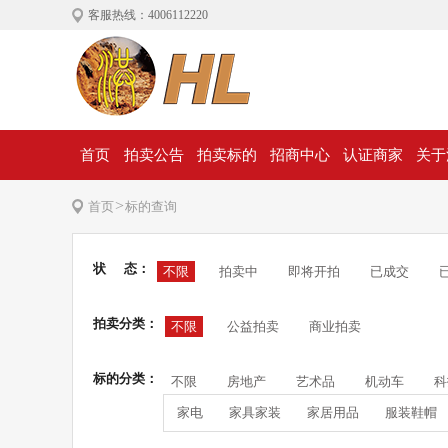
客服热线：4006112220
首页
拍卖公告
拍卖标的
招商中心
认证商家
关于
>
首页
标的查询
状 态：
不限
拍卖中
即将开拍
已成交
拍卖分类：
不限
公益拍卖
商业拍卖
标的分类：
不限
房地产
艺术品
机动车
科
家电
家具家装
家居用品
服装鞋帽