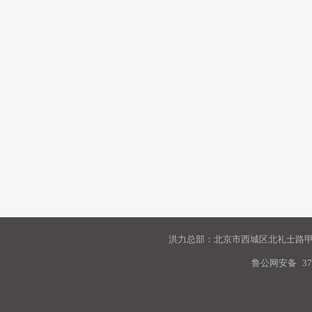
洪力总部：北京市西城区北礼士路甲9
鲁公网安备
37