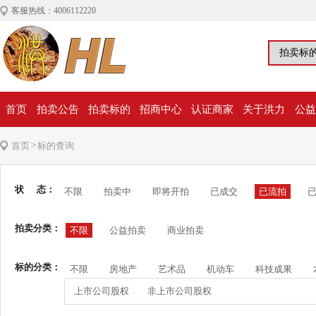
客服热线：4006112220
首页
拍卖公告
拍卖标的
招商中心
认证商家
关于洪力
公益
>
首页
标的查询
状 态：
不限
拍卖中
即将开拍
已成交
已流拍
拍卖分类：
不限
公益拍卖
商业拍卖
标的分类：
不限
房地产
艺术品
机动车
科技成果
上市公司股权
非上市公司股权