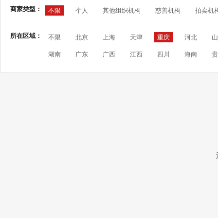
商家类型：
不限
个人
其他组织机构
慈善机构
拍卖机
所在区域：
不限
北京
上海
天津
重庆
河北
山
湖南
广东
广西
江西
四川
海南
贵