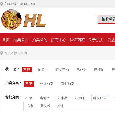
客服热线：4006112220
首页
拍卖公告
拍卖标的
招商中心
认证商家
关于洪力
公益
>
首页
标的查询
状 态：
不限
拍卖中
即将开拍
已成交
已流拍
拍卖分类：
不限
公益拍卖
商业拍卖
标的分类：
不限
房地产
艺术品
机动车
科技成果
专利
新技术
其他