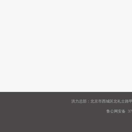
洪力总部：北京市西城区北礼士路甲9
鲁公网安备
37