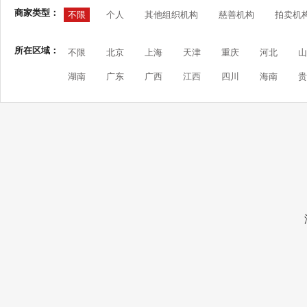
商家类型：
不限
个人
其他组织机构
慈善机构
拍卖机
所在区域：
不限
北京
上海
天津
重庆
河北
山
湖南
广东
广西
江西
四川
海南
贵