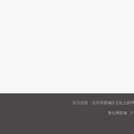
洪力总部：北京市西城区北礼士路甲9
鲁公网安备
37