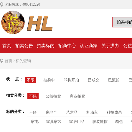
客服热线：4006112220
首页
拍卖公告
拍卖标的
招商中心
认证商家
关于洪力
公益
>
首页
标的查询
状 态：
不限
拍卖中
即将开拍
已成交
已流拍
拍卖分类：
不限
公益拍卖
商业拍卖
标的分类：
不限
房地产
艺术品
机动车
科技成果
家电
家具家装
家居用品
服装鞋帽
箱包