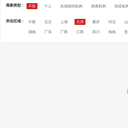
商家类型：
不限
个人
其他组织机构
慈善机构
拍卖机
所在区域：
不限
北京
上海
天津
重庆
河北
山
湖南
广东
广西
江西
四川
海南
贵