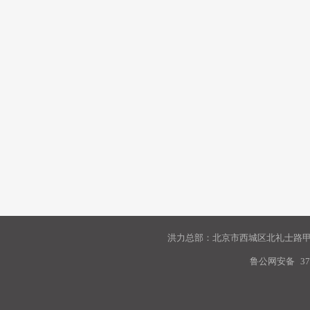
洪力总部：北京市西城区北礼士路甲9
鲁公网安备
37