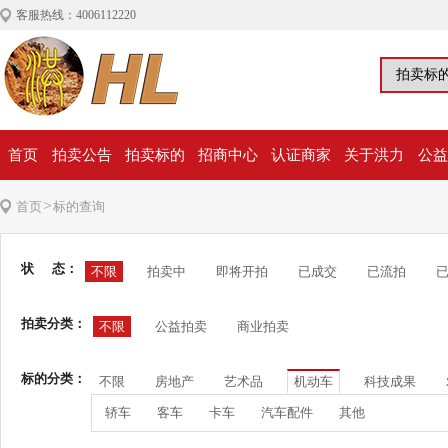
客服热线：4006112220
首页
拍卖公告
拍卖标的
招商中心
认证商家
关于洪力
公益
>
首页
标的查询
状 态：
不限
拍卖中
即将开拍
已成交
已流拍
拍卖分类：
不限
公益拍卖
商业拍卖
标的分类：
不限
房地产
艺术品
机动车
科技成果
轿车
客车
卡车
汽车配件
其他