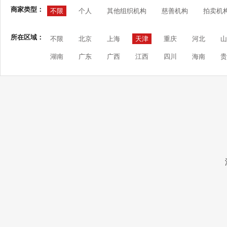
商家类型：
不限
个人
其他组织机构
慈善机构
拍卖机
所在区域：
不限
北京
上海
天津
重庆
河北
山
湖南
广东
广西
江西
四川
海南
贵