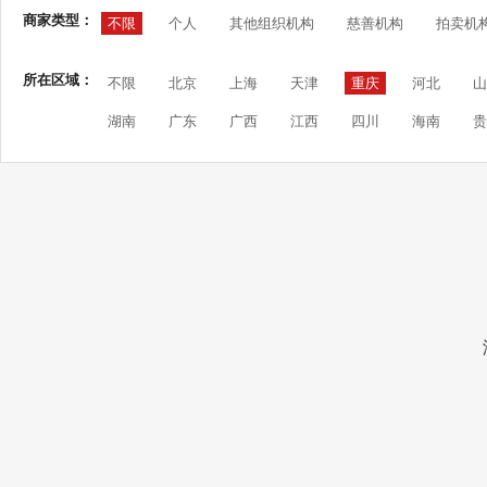
商家类型：
不限
个人
其他组织机构
慈善机构
拍卖机
所在区域：
不限
北京
上海
天津
重庆
河北
山
湖南
广东
广西
江西
四川
海南
贵