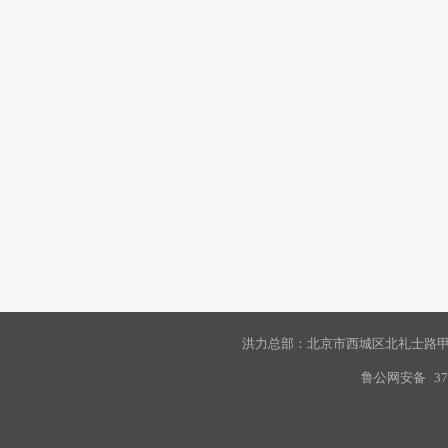
洪力总部：北京市西城区北礼士路甲9
鲁公网安备
37