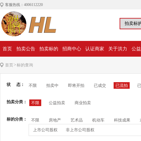
客服热线：4006112220
首页
拍卖公告
拍卖标的
招商中心
认证商家
关于洪力
公益
>
首页
标的查询
状 态：
不限
拍卖中
即将开拍
已成交
已流拍
拍卖分类：
不限
公益拍卖
商业拍卖
标的分类：
不限
房地产
艺术品
机动车
科技成果
上市公司股权
非上市公司股权