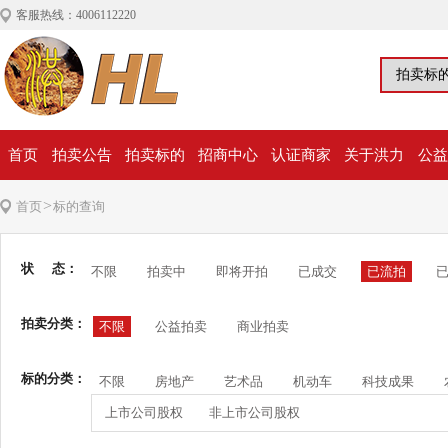
客服热线：4006112220
首页
拍卖公告
拍卖标的
招商中心
认证商家
关于洪力
公益
>
首页
标的查询
状 态：
不限
拍卖中
即将开拍
已成交
已流拍
拍卖分类：
不限
公益拍卖
商业拍卖
标的分类：
不限
房地产
艺术品
机动车
科技成果
上市公司股权
非上市公司股权