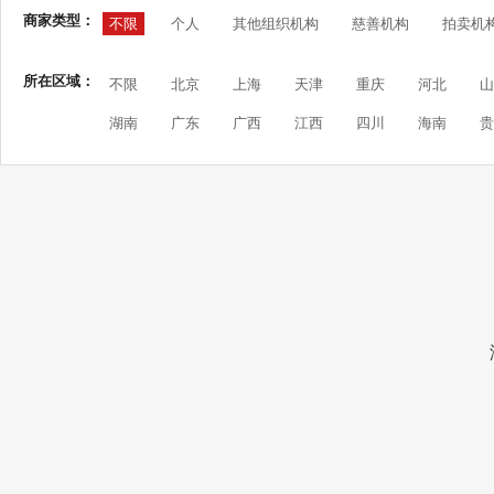
商家类型：
不限
个人
其他组织机构
慈善机构
拍卖机
所在区域：
不限
北京
上海
天津
重庆
河北
山
湖南
广东
广西
江西
四川
海南
贵