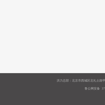
洪力总部：北京市西城区北礼士路甲9
鲁公网安备
37