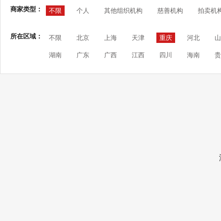
商家类型：
不限
个人
其他组织机构
慈善机构
拍卖机
所在区域：
不限
北京
上海
天津
重庆
河北
山
湖南
广东
广西
江西
四川
海南
贵