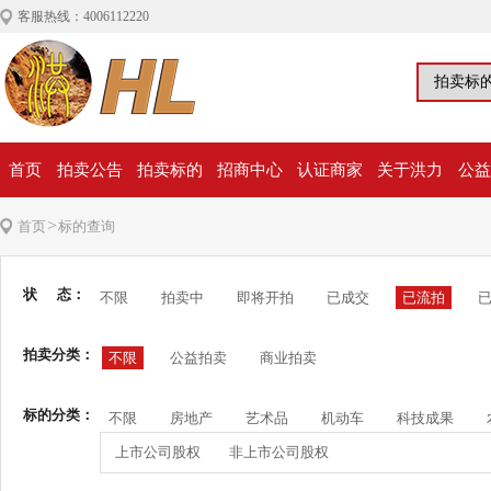
客服热线：4006112220
首页
拍卖公告
拍卖标的
招商中心
认证商家
关于洪力
公益
>
首页
标的查询
状 态：
不限
拍卖中
即将开拍
已成交
已流拍
拍卖分类：
不限
公益拍卖
商业拍卖
标的分类：
不限
房地产
艺术品
机动车
科技成果
上市公司股权
非上市公司股权