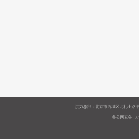
洪力总部：北京市西城区北礼士路甲9
鲁公网安备
37